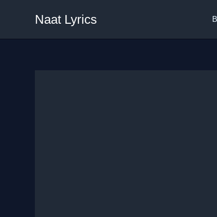
Skip
Naat Lyrics
to
B
content