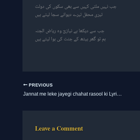
جب نہیں ملتی کہیں سے بھی سکوں کی دولت
تیری محفل تیرے دیوانے سجا لیتے ہیں
جب سے دیکھا ہے نیازیؔ وہ ریاض الجنہ
ہم تو گھر بیٹھ کے جنت کی ہوا لیتے ہیں
PREVIOUS
Jannat me leke jayegi chahat rasool ki Lyrics / जन्नत में लेके जाएगी चाहत रसूल की / جنّت میں لے کے جائے گی چاہت رسولؐ کی
Leave a Comment