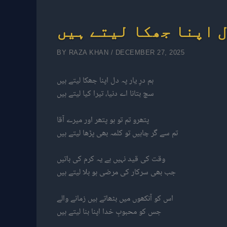
دل اپنا جھکا لیتے ہیں
BY
RAZA KHAN
/
DECEMBER 27, 2025
ہم درِ یار پہ دل اپنا جھکا لیتے ہیں
سچ بتانا اے دنیا، تیرا کیا لیتے ہیں
پتھرو تم تو ہو پتھر اور میرے آقا
تم سے گر چاہیں تو کلمہ بھی پڑھا لیتے ہیں
وقت کی قید نہیں ہے یہ کرم کی باتیں
جب بھی سرکار کی مرضی ہو بلا لیتے ہیں
اس کو آنکھوں میں بٹھاتے ہیں زمانے والے
جس کو محبوبِ خدا اپنا بنا لیتے ہیں