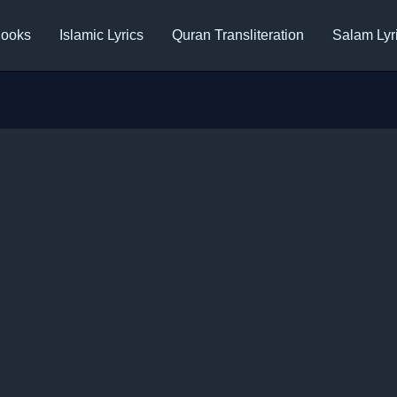
ooks
Islamic Lyrics
Quran Transliteration
Salam Lyr