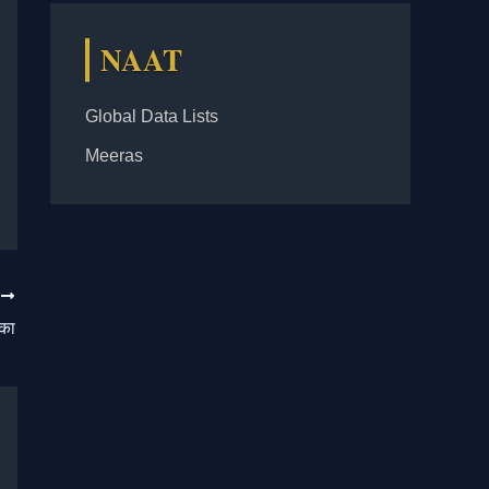
NAAT
Global Data Lists
Meeras
T
 का