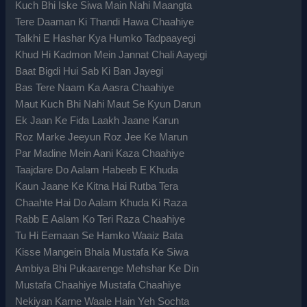
Kuch Bhi Iske Siwa Main Nahi Maangta
Tere Daaman Ki Thandi Hawa Chaahiye
Talkhi E Hashar Kya Humko Tadpaayegi
Khud Hi Kadmon Mein Jannat Chali Aayegi
Baat Bigdi Hui Sab Ki Ban Jayegi
Bas Tere Naam Ka Aasra Chaahiye
Maut Kuch Bhi Nahi Maut Se Kyun Darun
Ek Jaan Ke Fida Laakh Jaane Karun
Roz Marke Jeeyun Roz Jee Ke Marun
Par Madine Mein Aani Kaza Chaahiye
Taajdare Do Aalam Habeeb E Khuda
Kaun Jaane Ke Kitna Hai Rutba Tera
Chaahte Hai Do Aalam Khuda Ki Raza
Rabb E Aalam Ko Teri Raza Chaahiye
Tu Hi Eemaan Se Hamko Waaiz Bata
Kisse Mangein Bhala Mustafa Ke Siwa
Ambiya Bhi Pukaarenge Mehshar Ke Din
Mustafa Chaahiye Mustafa Chaahiye
Nekiyan Karne Waale Hain Yeh Sochta