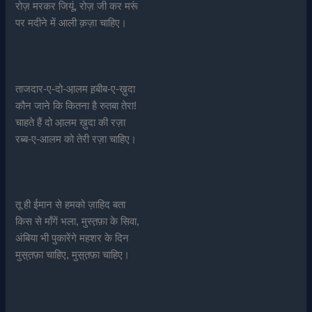
रोज़ मरकर जियूं, रोज़ जी कर मरूं
पर मदीने में आली क़ज़ा चाहिए।
ताजदार-ए-दो-आ़लम ह़बीब-ए-ख़ुदा
कौन जाने कि कितना है रुतबा तेरा!
चाहते हैं दो आ़लम ख़ुदा की रज़ा
रब्ब-ए-आलम को तेरी रज़ा चाहिए।
तू ही ईमान से हमको ज़ाहिद बता
किस से मॉंगें भला, मुस्त़फ़ा के सिवा,
अंबिया भी पुकारेंगे महशर के दिन
मुस़्त़फ़ा चाहिए, मुस़्त़फ़ा चाहिए।