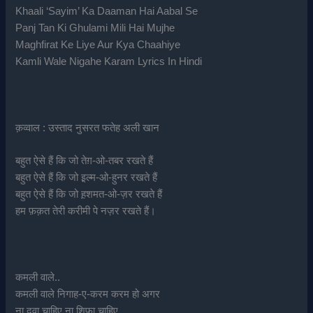
Khaali ‘Sayim’ Ka Daaman Hai Aabal Se
Panj Tan Ki Ghulami Mili Hai Mujhe
Maghfirat Ke Liye Aur Kya Chaahiye
Kamli Wale Nigahe Karam Lyrics In Hindi
क़व्वाल : उस्ताद नुसरत फतेह अली खान
बहुत ऐसे हैं कि जो तेग़-ओ-तबर रखते हैं
बहुत ऐसे हैं कि जो इ़ल्म-ओ-हुनर रखते हैं
बहुत ऐसे हैं कि जो ह़शमत-ओ-ज़र रखते हैं
हम फ़क़त तेरी करीमी पे नज़र रखते हैं।
कमली वाले..
कमली वाले निगाह-ए-करम करम हो अगर
ना दवा चाहिए ना शिफ़ा चाहिए