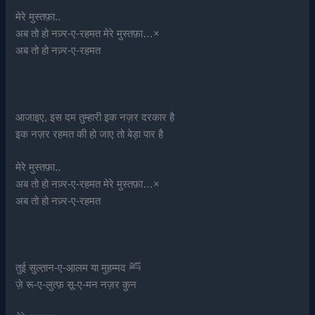
मेरे मुस्तफ़ा..
अब तो हो नज़्र-ए-रहमत मेरे मुस्तफ़ा…×
अब तो हो नज़्र-ए-रहमत
आजाइए, इस दम तुम्हारी इक नज़र दरकार है
इक नज़र रहमत की हो जाए तो बेड़ा पार है
मेरे मुस्तफ़ा..
अब तो हो नज़्र-ए-रहमत मेरे मुस्तफ़ा…×
अब तो हो नज़्र-ए-रहमत
तुई सुल्त़ान-ए-आ़लम या मुहम्मद ﷺ
ज़े रू-ए-लुत्फ़ सू-ए-मन नज़र कुन