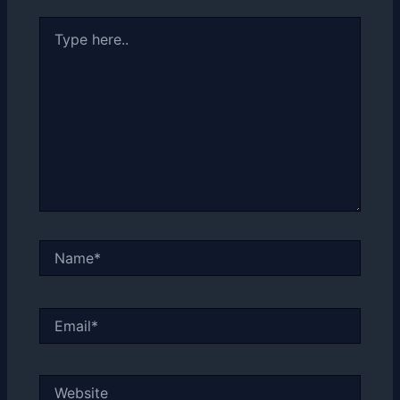
Type
here..
Name*
Email*
Website