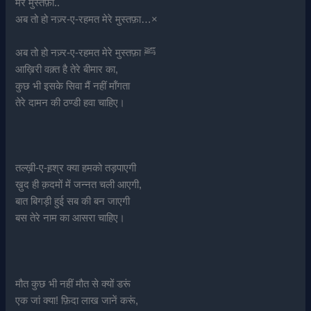
मेरे मुस्तफ़ा..
अब तो हो नज़्र-ए-रहमत मेरे मुस्तफ़ा…×
अब तो हो नज़्र-ए-रहमत मेरे मुस्तफ़ा ﷺ
आख़िरी वक़्त है तेरे बीमार का,
कुछ भी इसके सिवा मैं नहीं मॉंगता
तेरे दामन की ठण्डी हवा चाहिए।
तल्ख़ी-ए-ह़श्र क्या हमको तड़पाएगी
ख़ुद ही क़दमों में जन्नत चली आएगी,
बात बिगड़ी हुई सब की बन जाएगी
बस तेरे नाम का आसरा चाहिए।
मौत कुछ भी नहीं मौत से क्यों डरूं
एक जां क्या! फ़िदा लाख जानें करूं,