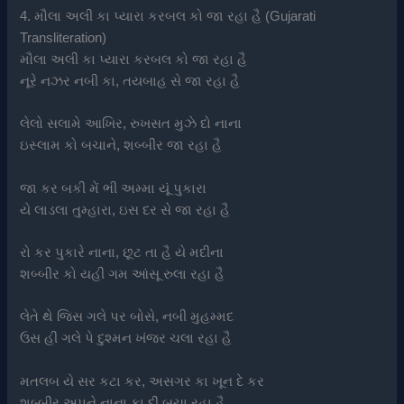
4. મૌલા અલી કા પ્યારા કરબલ કો જા રહા હૈ (Gujarati
Transliteration)
મૌલા અલી કા પ્યારા કરબલ કો જા રહા હૈ
નૂરે નઝર નબી કા, તયબાહ સે જા રહા હૈ
લેલો સલામે આખિર, રુખસત મુઝે દો નાના
ઇસ્લામ કો બચાને, શબ્બીર જા રહા હૈ
જા કર બકી મેં ભી અમ્મા યૂં પુકારા
યે લાડલા તુમ્હારા, ઇસ દર સે જા રહા હૈ
રો કર પુકારે નાના, છૂટ તા હૈ યે મદીના
શબ્બીર કો યહી ગમ આંસૂ રુલા રહા હૈ
લેતે થે જિસ ગલે પર બોસે, નબી મુહમ્મદ
ઉસ હી ગલે પે દુશ્મન ખંજર ચલા રહા હૈ
મતલબ યે સર કટા કર, અસગર કા ખૂન દે કર
શબ્બીર અપને નાના કા દીં બચા રહા હૈ