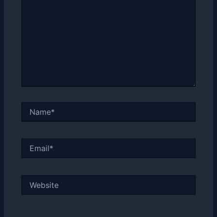
Name*
Email*
Website