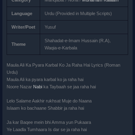
Language
Urdu (Provided in Multiple Scripts)
Writer/Poet
Yusuf
Shahadat-e-Imam Hussain (R.A),
Theme
Waqia-e-Karbala
Maula Ali Ka Pyara Karbal Ko Ja Raha Hai Lyrics (Roman
Urdu)
Maula Ali ka pyara karbal ko ja raha hai
Noore Nazar
Nabi
ka Taybaah se jaa raha hai
Lelo Salame Aakhir rukhsat Muje do Naana
Islaam ko bachaane Shabbir ja raha hai
Ja kar Baqee mein bhi Amma yun Pukaara
Ye Laadla Tumhaara Is dar se ja raha hai