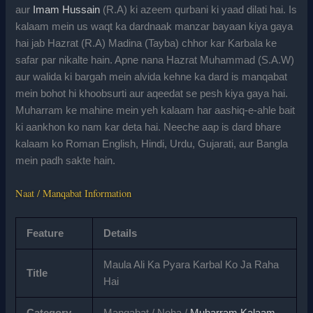
aur
Imam Hussain
(R.A) ki azeem qurbani ki yaad dilati hai. Is
kalaam mein us waqt ka dardnaak manzar bayaan kiya gaya
hai jab Hazrat (R.A) Madina (Tayba) chhor kar Karbala ke
safar par nikalte hain. Apne nana Hazrat Muhammad (S.A.W)
aur walida ki bargah mein alvida kehne ka dard is manqabat
mein bohot hi khoobsurti aur aqeedat se pesh kiya gaya hai.
Muharram ke mahine mein yeh kalaam har aashiq-e-ahle bait
ki aankhon ko nam kar deta hai. Neeche aap is dard bhare
kalaam ko Roman English, Hindi, Urdu, Gujarati, aur Bangla
mein padh sakte hain.
Naat / Manqabat Information
Feature
Details
Maula Ali Ka Pyara Karbal Ko Ja Raha
Title
Hai
Category
Manqabat / Noha /
Muharram Kalaam