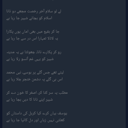
لے لو سلامِ آخر رخصت مجھے دو نانا
اسلام کو بچانے شبیر جا رہا ہے
جا کر بقیع میں بھی اماں یوں پکارا
یہ لاڈلا تمہارا اس در سے جا رہا ہے
رو کر پکارے نانا، چھوٹتا ہے یہ مدینہ
شبیر کو یہی غم آنسو رلا رہا ہے
لیتے تھے جس گلے پر بوسے، نبی محمد
اس ہی گلے پہ دشمن خنجر چلا رہا ہے
مطلب یہ سر کٹا کر، اصغر کا خون دے کر
شبیر اپنے نانا کا دیں بچا رہا ہے
یوسف بیاں کرے کیا کربل کی داستاں کو
کھلتی نہیں زباں اور دل کانپا جا رہا ہے