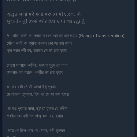
યૂસુફ બયાં કરે ક્યા કરબલ કી દાસ્તાં કો
ખુલતી નહીં ઝબાં ઔર દિલ કાંપા જા રહા હૈ
5. মৌলা আলী কা প্যারা করবল কো জা রহা হ্যায় (Bangla Transliteration)
মৌলা আলী কা প্যারা করবল কো জা রহা হ্যায়
নূরে নজর নবী কা, তয়বাহ সে জা রহা হ্যায়
লেলো সালামে আখির, রূখসত মুঝে দো নানা
ইসলাম কো বচানে, শব্বীর জা রহা হ্যায়
জা কর বকী মেঁ ভী আম্মা ইয়ূঁ পুকারা
য়ে লাডলা তুম্হারা, ইস দর সে জা রহা হ্যায়
রো কর পুকারে নানা, ছূট তা হ্যায় য়ে মদীনা
শব্বীর কো যহী গম আঁসূ রুলা রহা হ্যায়
লেতে থে জিস গলে পর বোসে, নবী মুহম্মদ