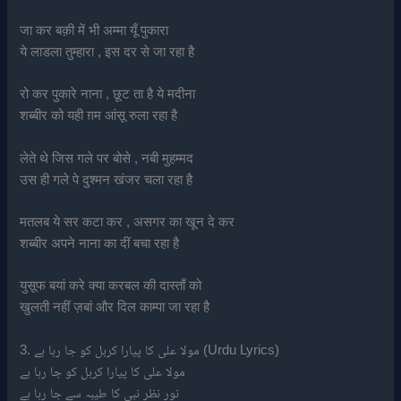
जा कर बक़ी में भी अम्मा यूँ पुकारा
ये लाडला तुम्हारा , इस दर से जा रहा है
रो कर पुकारे नाना , छूट ता है ये मदीना
शब्बीर को यही ग़म आंसू रुला रहा है
लेते थे जिस गले पर बोसे , नबी मुहम्मद
उस ही गले पे दुश्मन खंजर चला रहा है
मतलब ये सर कटा कर , असगर का खून दे कर
शब्बीर अपने नाना का दीं बचा रहा है
युसूफ बयां करे क्या करबल की दास्ताँ को
खुलती नहीं ज़बां और दिल काम्पा जा रहा है
3. مولا علی کا پیارا کربل کو جا رہا ہے (Urdu Lyrics)
مولا علی کا پیارا کربل کو جا رہا ہے
نورِ نظر نبی کا طیبہ سے جا رہا ہے