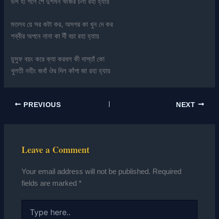
উস হী গলে পে দুশমন খংজর চলা রহা হ্যায়
মতলব য়ে সর কটা কর, অসগর কা খুন দে কর
শব্বীর অপনে নানা কা দীঁ বচা রহা হ্যায়
য়ূসুফ বয়ং করে ক্যা করবল কী দাস্তাঁ কো
খুলতী নহীং জবাঁ ঔর দিল কাঁপা জা রহা হ্যায়
PREVIOUS
NEXT
Leave a Comment
Your email address will not be published.
Required
fields are marked
*
Type
here..